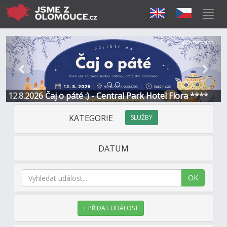
Předchozí
Další
Sponzorováno
12.8.2026 Čaj o páté :) - Central Park Hotel Flora ****
KATEGORIE
SLUŽBY
DATUM
OK
+ PŘIDAT UDÁLOST