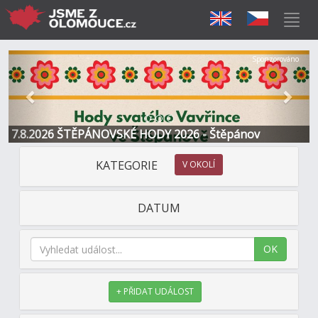
Předchozí
Další
Sponzorováno
7.8.2026 ŠTĚPÁNOVSKÉ HODY 2026 - Štěpánov
KATEGORIE
V OKOLÍ
DATUM
OK
+ PŘIDAT UDÁLOST