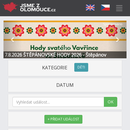
Předchozí
Další
Sponzorováno
7.8.2026 ŠTĚPÁNOVSKÉ HODY 2026 - Štěpánov
KATEGORIE
DĚTI
DATUM
OK
+ PŘIDAT UDÁLOST