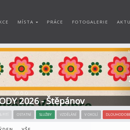
KCE
MÍSTA
PRÁCE
FOTOGALERIE
AKTU
S
ODY 2026 - Štěpánov
& PITÍ
OSTATNÍ
SLUŽBY
VZDĚLÁNÍ
V OKOLÍ
DLOUHODOBÉ
TÝDEN
VŠE