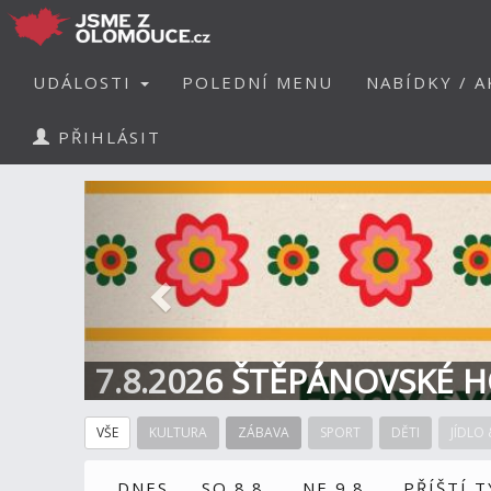
UDÁLOSTI
POLEDNÍ MENU
NABÍDKY / A
PŘIHLÁSIT
Předchozí
7.8.2026 ŠTĚPÁNOVSKÉ H
VŠE
KULTURA
ZÁBAVA
SPORT
DĚTI
JÍDLO 
DNES
SO 8.8.
NE 9.8.
PŘÍŠTÍ 