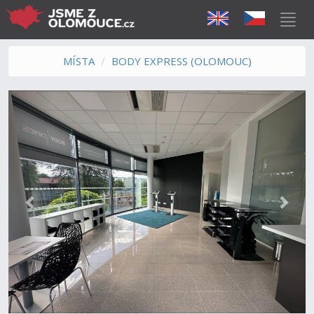
MÍSTA
BODY EXPRESS (OLOMOUC)
Předchozí
Další