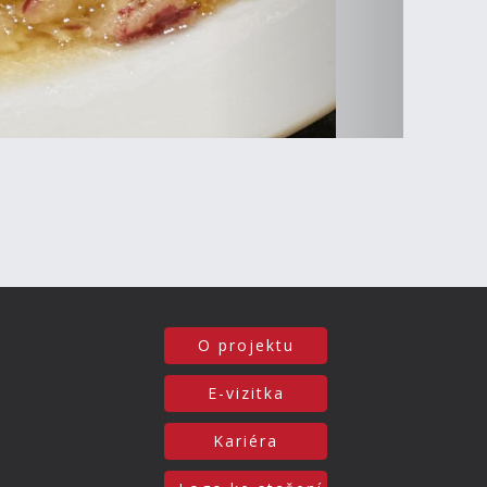
O projektu
E-vizitka
Kariéra