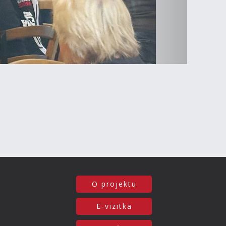
O projektu
E-vizitka