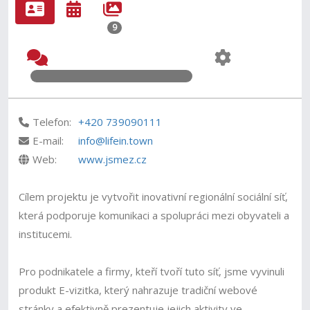
9
Telefon:
+420 739090111
E-mail:
info@lifein.town
Web:
www.jsmez.cz
Cílem projektu je vytvořit inovativní regionální sociální síť,
která podporuje komunikaci a spolupráci mezi obyvateli a
institucemi.
Pro podnikatele a firmy, kteří tvoří tuto síť, jsme vyvinuli
produkt E-vizitka, který nahrazuje tradiční webové
stránky a efektivně prezentuje jejich aktivity ve