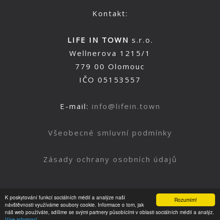
Kontakt:
LIFE IN TOWN
s.r.o.
Wellnerova 1215/1
779 00 Olomouc
IČO 05153557
E-mail:
info@lifein.town
Všeobecné smluvní podmínky
Zásady ochrany osobních údajů
K poskytování funkcí sociálních médií a analýze naší
Rozumím!
Nahoru
návštěvnosti využíváme soubory cookie. Informace o tom, jak
náš web používáte, sdílíme se svými partnery působícími v oblasti sociálních médií a analýz.
Více informací