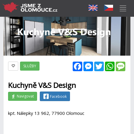
Facebook
Messenger
Twitter
WhatsAp
Mes
SLUŽBY
Kuchyně V&S Design
Navigovat
Facebook
kpt. Nálepky 13 962, 77900 Olomouc