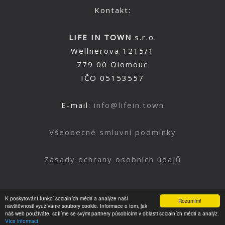
Kontakt:
LIFE IN TOWN
s.r.o.
Wellnerova 1215/1
779 00 Olomouc
IČO 05153557
E-mail:
info@lifein.town
Všeobecné smluvní podmínky
Zásady ochrany osobních údajů
K poskytování funkcí sociálních médií a analýze naší
Rozumím!
Nahoru
návštěvnosti využíváme soubory cookie. Informace o tom, jak
náš web používáte, sdílíme se svými partnery působícími v oblasti sociálních médií a analýz.
Více informací