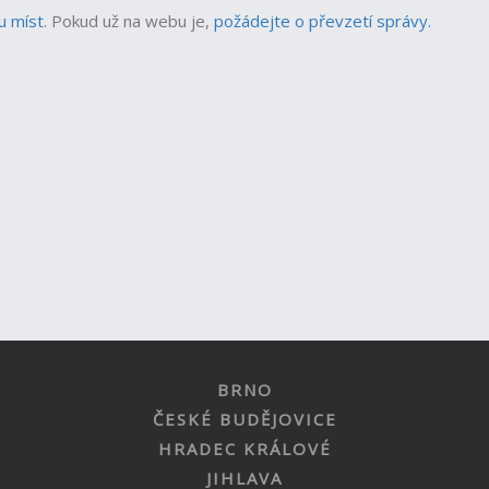
u míst
.
Pokud už na webu je,
požádejte o převzetí správy.
BRNO
ČESKÉ BUDĚJOVICE
HRADEC KRÁLOVÉ
JIHLAVA