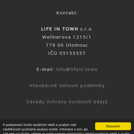
Kontakt:
LIFE IN TOWN
s.r.o.
Wellnerova 1215/1
779 00 Olomouc
IČO 05153557
E-mail:
info@lifein.town
Všeobecné smluvní podmínky
Zásady ochrany osobních údajů
K poskytování funkcí sociálních médií a analýze naší
Rozumím!
Nahoru
návštěvnosti využíváme soubory cookie. Informace o tom, jak
náš web používáte, sdílíme se svými partnery působícími v oblasti sociálních médií a analýz.