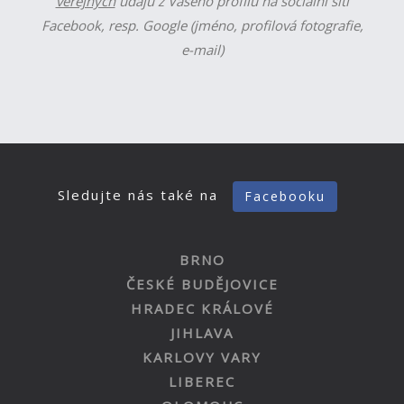
veřejných
údajů z Vašeho profilu na sociální síti
Facebook, resp. Google (jméno, profilová fotografie,
e-mail)
Sledujte nás také na
Facebooku
BRNO
ČESKÉ BUDĚJOVICE
HRADEC KRÁLOVÉ
JIHLAVA
KARLOVY VARY
LIBEREC