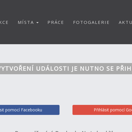
KCE
MÍSTA
PRÁCE
FOTOGALERIE
AKTU
VYTVOŘENÍ UDÁLOSTI JE NUTNO SE PŘIH
ásit pomocí Facebooku
Přihlásit pomocí Go