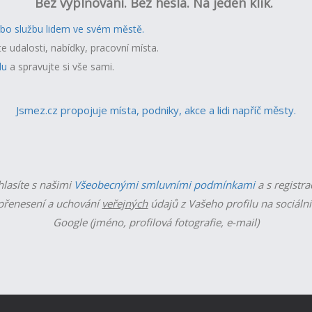
Bez vyplňování. Bez hesla. Na jeden klik.
ebo službu lidem ve svém městě.
te udalosti, nabídky, pracovní místa.
lu
a spravujte si vše sami.
Jsmez.cz propojuje místa, podniky, akce a lidi napříč městy.
hlasíte s našimi
Všeobecnými smluvními podmínkami
a s registra
řenesení a uchování
veřejných
údajů z Vašeho profilu na sociální
Google (jméno, profilová fotografie, e-mail)