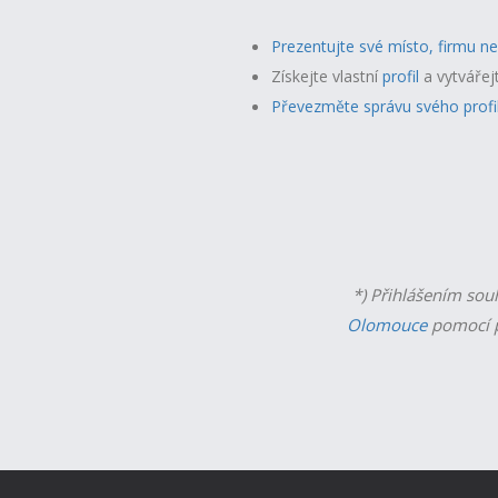
Prezentujte své místo, firmu n
Získejte vlastní
profil
a v
ytvářej
Převezměte správu svého profi
*) Přihlášením sou
Olomouce
pomocí p