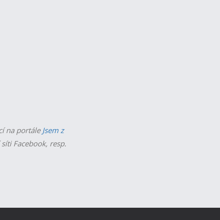
cí na portále
Jsem z
 síti Facebook, resp.