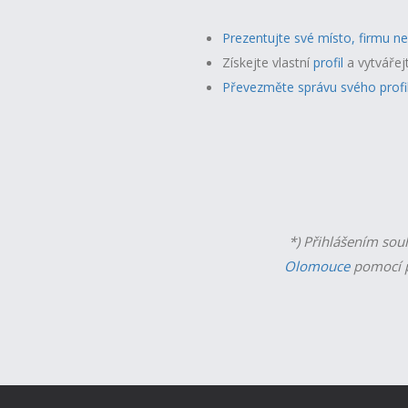
Prezentujte své místo, firmu n
Získejte vlastní
profil
a v
ytvářej
Převezměte správu svého profi
*) Přihlášením sou
Olomouce
pomocí p