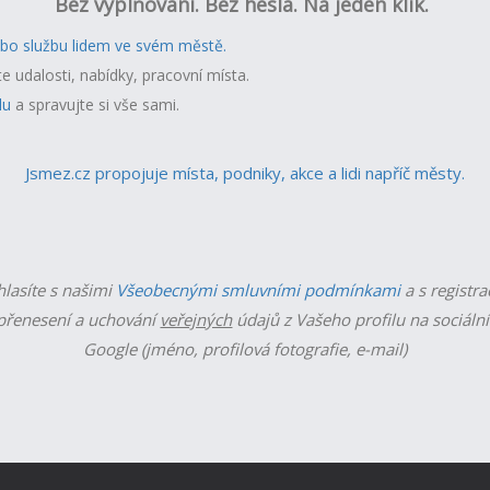
Bez vyplňování. Bez hesla. Na jeden klik.
ebo službu lidem ve svém městě.
te udalosti, nabídky, pracovní místa.
lu
a spravujte si vše sami.
Jsmez.cz propojuje místa, podniky, akce a lidi napříč městy.
hlasíte s našimi
Všeobecnými smluvními podmínkami
a s registra
řenesení a uchování
veřejných
údajů z Vašeho profilu na sociální
Google (jméno, profilová fotografie, e-mail)