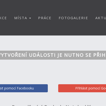
KCE
MÍSTA
PRÁCE
FOTOGALERIE
AKTU
VYTVOŘENÍ UDÁLOSTI JE NUTNO SE PŘIH
ásit pomocí Facebooku
Přihlásit pomocí Go