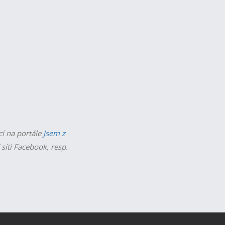
cí na portále
Jsem z
 síti Facebook, resp.