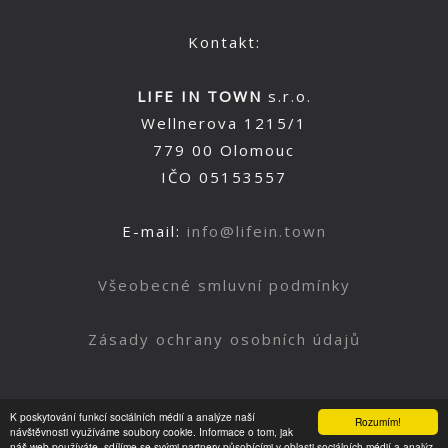
Kontakt:
LIFE IN TOWN
s.r.o.
Wellnerova 1215/1
779 00 Olomouc
IČO 05153557
E-mail:
info@lifein.town
Všeobecné smluvní podmínky
Zásady ochrany osobních údajů
K poskytování funkcí sociálních médií a analýze naší
Rozumím!
Nahoru
návštěvnosti využíváme soubory cookie. Informace o tom, jak
náš web používáte, sdílíme se svými partnery působícími v oblasti sociálních médií a analýz.