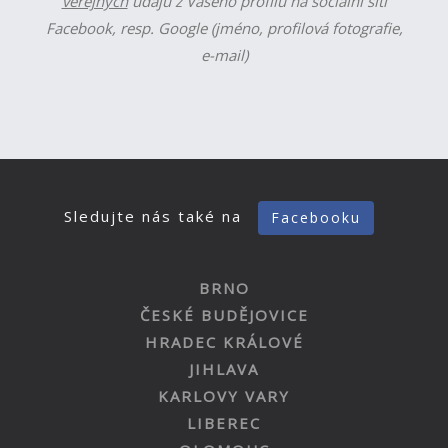
veřejných
údajů z Vašeho profilu na sociální síti
Facebook, resp. Google (jméno, profilová fotografie,
e-mail)
Sledujte nás také na
Facebooku
BRNO
ČESKÉ BUDĚJOVICE
HRADEC KRÁLOVÉ
JIHLAVA
KARLOVY VARY
LIBEREC