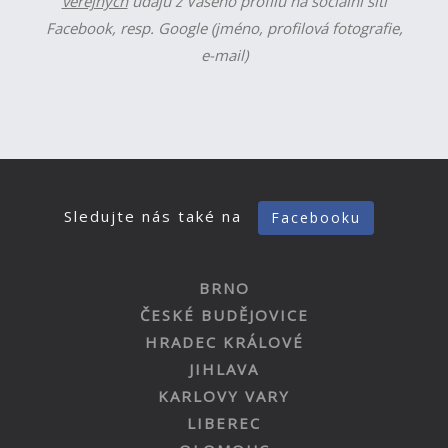
veřejných
údajů z Vašeho profilu na sociální síti
Facebook, resp. Google (jméno, profilová fotografie,
e-mail)
Sledujte nás také na
Facebooku
BRNO
ČESKÉ BUDĚJOVICE
HRADEC KRÁLOVÉ
JIHLAVA
KARLOVY VARY
LIBEREC