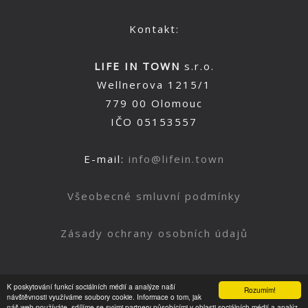
Kontakt:
LIFE IN TOWN
s.r.o.
Wellnerova 1215/1
779 00 Olomouc
IČO 05153557
E-mail:
info@lifein.town
Všeobecné smluvní podmínky
Zásady ochrany osobních údajů
K poskytování funkcí sociálních médií a analýze naší
Rozumím!
Nahoru
návštěvnosti využíváme soubory cookie. Informace o tom, jak
náš web používáte, sdílíme se svými partnery působícími v oblasti sociálních médií a analýz.