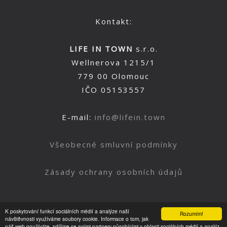
Kontakt:
LIFE IN TOWN
s.r.o.
Wellnerova 1215/1
779 00 Olomouc
IČO 05153557
E-mail:
info@lifein.town
Všeobecné smluvní podmínky
Zásady ochrany osobních údajů
K poskytování funkcí sociálních médií a analýze naší
Rozumím!
Nahoru
návštěvnosti využíváme soubory cookie. Informace o tom, jak
náš web používáte, sdílíme se svými partnery působícími v oblasti sociálních médií a analýz.