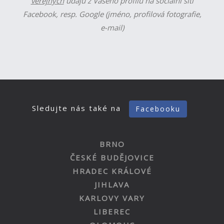
veřejných
údajů z Vašeho profilu na sociální síti
Facebook, resp. Google (jméno, profilová fotografie,
e-mail)
Sledujte nás také na
Facebooku
BRNO
ČESKÉ BUDĚJOVICE
HRADEC KRÁLOVÉ
JIHLAVA
KARLOVY VARY
LIBEREC