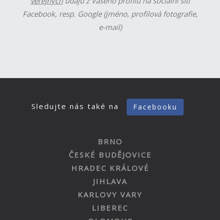
veřejných
údajů z Vašeho profilu na sociální síti
Facebook, resp. Google (jméno, profilová fotografie,
e-mail)
Sledujte nás také na
Facebooku
BRNO
ČESKÉ BUDĚJOVICE
HRADEC KRÁLOVÉ
JIHLAVA
KARLOVY VARY
LIBEREC