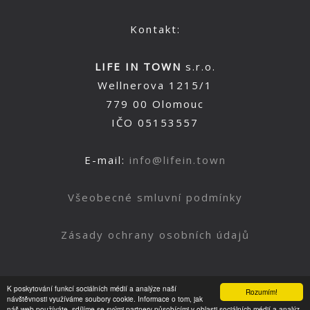
Kontakt:
LIFE IN TOWN
s.r.o.
Wellnerova 1215/1
779 00 Olomouc
IČO 05153557
E-mail:
info@lifein.town
Všeobecné smluvní podmínky
Zásady ochrany osobních údajů
K poskytování funkcí sociálních médií a analýze naší
Rozumím!
Nahoru
návštěvnosti využíváme soubory cookie. Informace o tom, jak
náš web používáte, sdílíme se svými partnery působícími v oblasti sociálních médií a analýz.