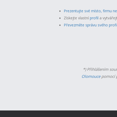
Prezentujte své místo, firmu n
Získejte vlastní
profil
a v
ytvářej
Převezměte správu svého profi
*) Přihlášením sou
Olomouce
pomocí p