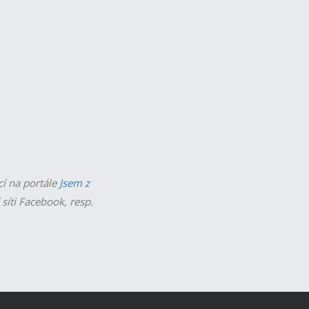
cí na portále
Jsem z
 síti Facebook, resp.