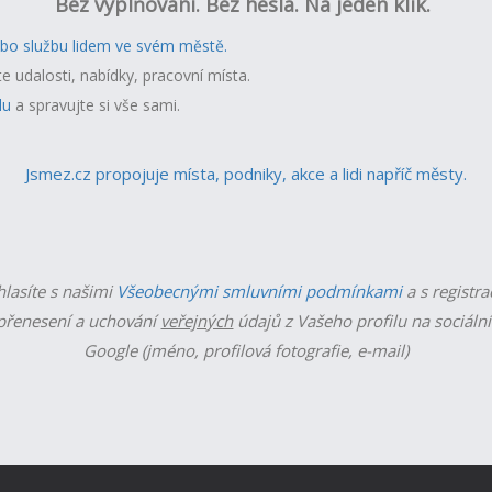
Bez vyplňování. Bez hesla. Na jeden klik.
ebo službu lidem ve svém městě.
te udalosti, nabídky, pracovní místa.
lu
a spravujte si vše sami.
Jsmez.cz propojuje místa, podniky, akce a lidi napříč městy.
hlasíte s našimi
Všeobecnými smluvními podmínkami
a s registra
řenesení a uchování
veřejných
údajů z Vašeho profilu na sociální
Google (jméno, profilová fotografie, e-mail)