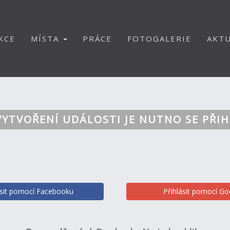
KCE
MÍSTA
PRÁCE
FOTOGALERIE
AKTU
VYTVOŘENÍ UDÁLOSTI JE NUTNO SE PŘIH
ásit pomocí Facebooku
Přihlásit pomocí Go