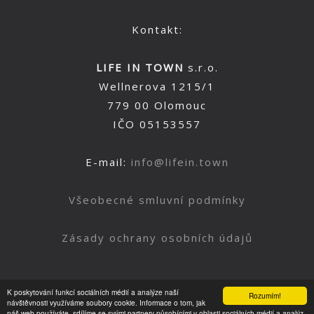
Kontakt:
LIFE IN TOWN
s.r.o.
Wellnerova 1215/1
779 00 Olomouc
IČO 05153557
E-mail:
info@lifein.town
Všeobecné smluvní podmínky
Zásady ochrany osobních údajů
K poskytování funkcí sociálních médií a analýze naší
Rozumím!
Nahoru
návštěvnosti využíváme soubory cookie. Informace o tom, jak
náš web používáte, sdílíme se svými partnery působícími v oblasti sociálních médií a analýz.