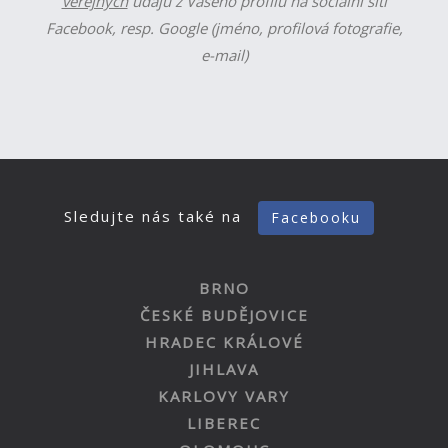
veřejných
údajů z Vašeho profilu na sociální síti
Facebook, resp. Google (jméno, profilová fotografie,
e-mail)
Sledujte nás také na
Facebooku
BRNO
ČESKÉ BUDĚJOVICE
HRADEC KRÁLOVÉ
JIHLAVA
KARLOVY VARY
LIBEREC