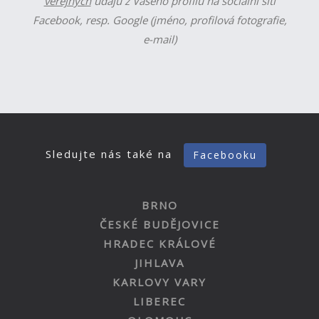
veřejných
údajů z Vašeho profilu na sociální síti
Facebook, resp. Google (jméno, profilová fotografie,
e-mail)
Sledujte nás také na
Facebooku
BRNO
ČESKÉ BUDĚJOVICE
HRADEC KRÁLOVÉ
JIHLAVA
KARLOVY VARY
LIBEREC