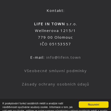
Kontakt:
LIFE IN TOWN
s.r.o.
Wellnerova 1215/1
779 00 Olomouc
IČO 05153557
E-mail:
info@lifein.town
Všeobecné smluvní podmínky
Zásady ochrany osobních údajů
K poskytování funkcí sociálních médií a analýze naší
Rozumím!
Nahoru
návštěvnosti využíváme soubory cookie. Informace o tom, jak
náš web používáte, sdílíme se svými partnery působícími v oblasti sociálních médií a analýz.