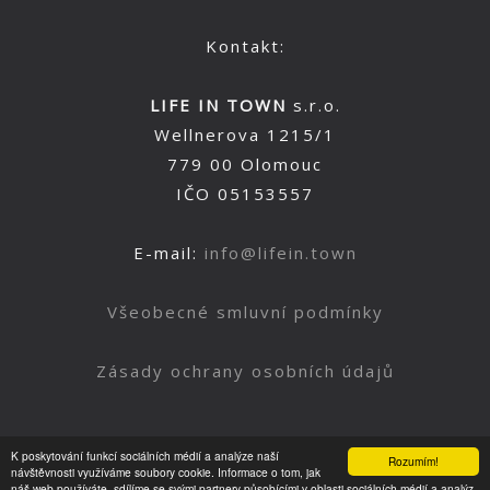
Kontakt:
LIFE IN TOWN
s.r.o.
Wellnerova 1215/1
779 00 Olomouc
IČO 05153557
E-mail:
info@lifein.town
Všeobecné smluvní podmínky
Zásady ochrany osobních údajů
K poskytování funkcí sociálních médií a analýze naší
Rozumím!
Nahoru
návštěvnosti využíváme soubory cookie. Informace o tom, jak
náš web používáte, sdílíme se svými partnery působícími v oblasti sociálních médií a analýz.