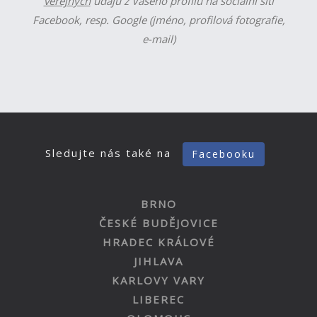
veřejných
údajů z Vašeho profilu na sociální síti
Facebook, resp. Google (jméno, profilová fotografie,
e-mail)
Sledujte nás také na
Facebooku
BRNO
ČESKÉ BUDĚJOVICE
HRADEC KRÁLOVÉ
JIHLAVA
KARLOVY VARY
LIBEREC