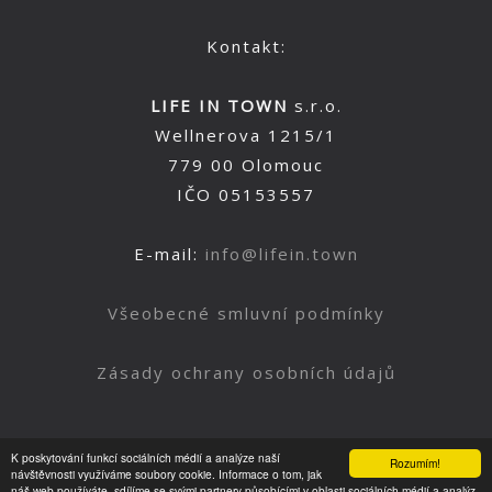
Kontakt:
LIFE IN TOWN
s.r.o.
Wellnerova 1215/1
779 00 Olomouc
IČO 05153557
E-mail:
info@lifein.town
Všeobecné smluvní podmínky
Zásady ochrany osobních údajů
K poskytování funkcí sociálních médií a analýze naší
Rozumím!
Nahoru
návštěvnosti využíváme soubory cookie. Informace o tom, jak
náš web používáte, sdílíme se svými partnery působícími v oblasti sociálních médií a analýz.