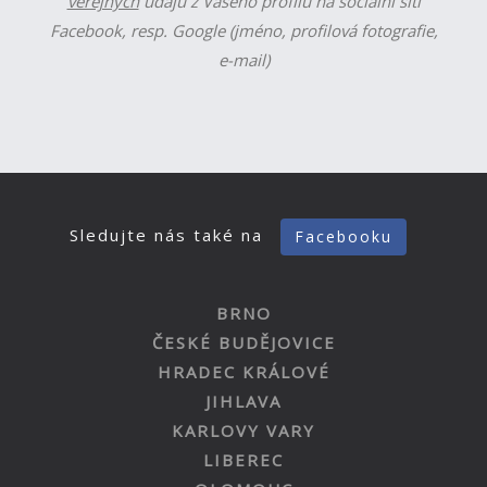
veřejných
údajů z Vašeho profilu na sociální síti
Facebook, resp. Google (jméno, profilová fotografie,
e-mail)
Sledujte nás také na
Facebooku
BRNO
ČESKÉ BUDĚJOVICE
HRADEC KRÁLOVÉ
JIHLAVA
KARLOVY VARY
LIBEREC