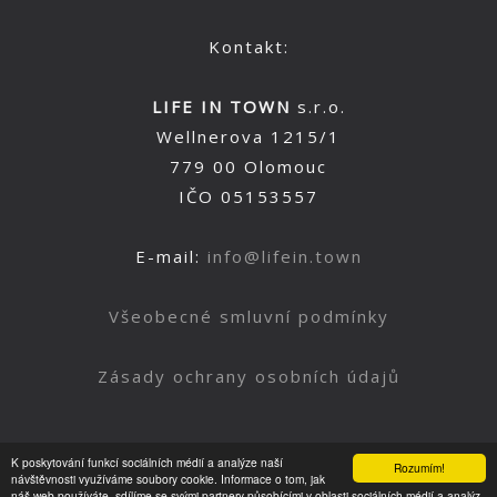
Kontakt:
LIFE IN TOWN
s.r.o.
Wellnerova 1215/1
779 00 Olomouc
IČO 05153557
E-mail:
info@lifein.town
Všeobecné smluvní podmínky
Zásady ochrany osobních údajů
K poskytování funkcí sociálních médií a analýze naší
Rozumím!
Nahoru
návštěvnosti využíváme soubory cookie. Informace o tom, jak
náš web používáte, sdílíme se svými partnery působícími v oblasti sociálních médií a analýz.