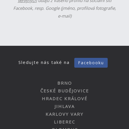
veřejných
údajů z Vašeho profilu na sociální síti
Facebook, resp. Google (jméno, profilová fotografie,
e-mail)
Sledujte nás také na
Facebooku
BRNO
ČESKÉ BUDĚJOVICE
HRADEC KRÁLOVÉ
JIHLAVA
KARLOVY VARY
LIBEREC