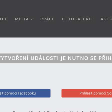
KCE
MÍSTA
PRÁCE
FOTOGALERIE
AKTU
VYTVOŘENÍ UDÁLOSTI JE NUTNO SE PŘIH
ásit pomocí Facebooku
Přihlásit pomocí Go