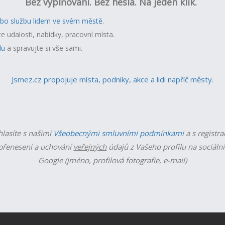
Bez vyplňování. Bez hesla. Na jeden klik.
ebo službu lidem ve svém městě.
te udalosti, nabídky, pracovní místa.
lu
a spravujte si vše sami.
Jsmez.cz propojuje místa, podniky, akce a lidi napříč městy.
hlasíte s našimi
Všeobecnými smluvními podmínkami
a s registra
řenesení a uchování
veřejných
údajů z Vašeho profilu na sociální
Google (jméno, profilová fotografie, e-mail)