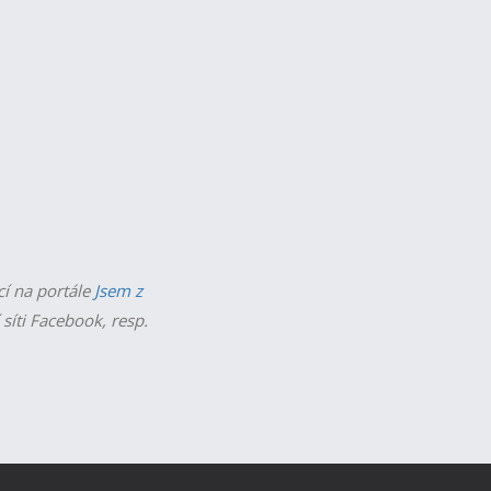
cí na portále
Jsem z
 síti Facebook, resp.