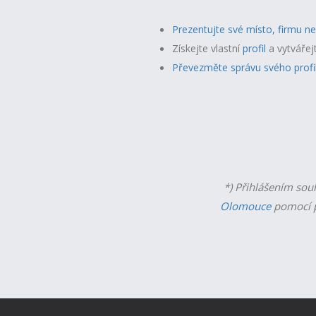
Prezentujte své místo, firmu n
Získejte vlastní
profil
a v
ytvářej
Převezměte správu svého profi
*) Přihlášením sou
Olomouce
pomocí p