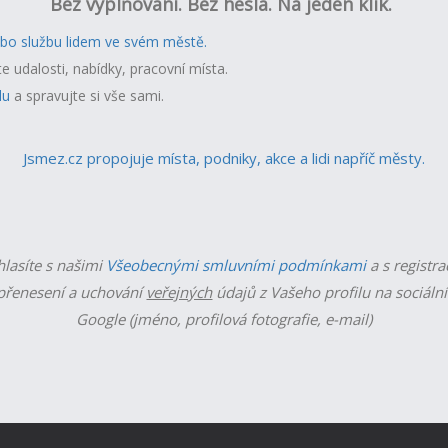
Bez vyplňování. Bez hesla. Na jeden klik.
ebo službu lidem ve svém městě.
te udalosti, nabídky, pracovní místa.
lu
a spravujte si vše sami.
Jsmez.cz propojuje místa, podniky, akce a lidi napříč městy.
hlasíte s našimi
Všeobecnými smluvními podmínkami
a s registra
řenesení a uchování
veřejných
údajů z Vašeho profilu na sociální
Google (jméno, profilová fotografie, e-mail)