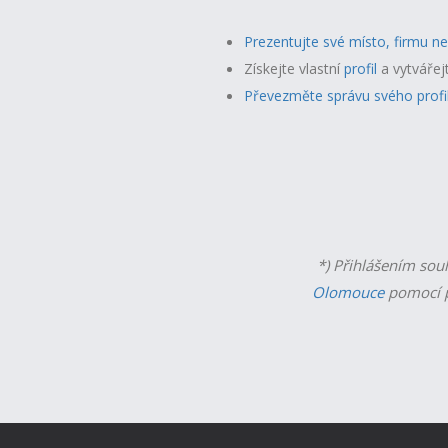
Prezentujte své místo, firmu n
Získejte vlastní
profil
a v
ytvářej
Převezměte správu svého profi
*) Přihlášením sou
Olomouce
pomocí p