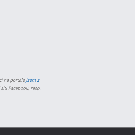
cí na portále
Jsem z
 síti Facebook, resp.