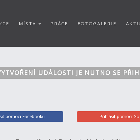
KCE
MÍSTA
PRÁCE
FOTOGALERIE
AKTU
VYTVOŘENÍ UDÁLOSTI JE NUTNO SE PŘIH
ásit pomocí Facebooku
Přihlásit pomocí Go