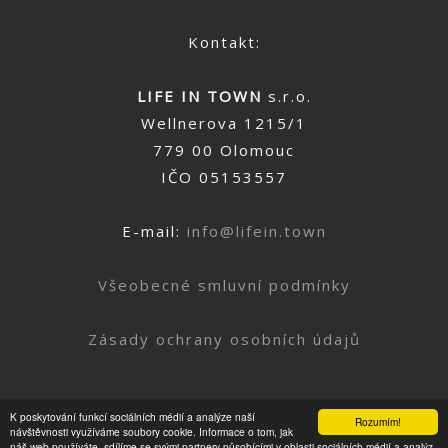
Kontakt:
LIFE IN TOWN
s.r.o.
Wellnerova 1215/1
779 00 Olomouc
IČO 05153557
E-mail:
info@lifein.town
Všeobecné smluvní podmínky
Zásady ochrany osobních údajů
K poskytování funkcí sociálních médií a analýze naší
Rozumím!
Nahoru
návštěvnosti využíváme soubory cookie. Informace o tom, jak
náš web používáte, sdílíme se svými partnery působícími v oblasti sociálních médií a analýz.