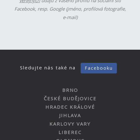
veřejných
údajů z Vašeho profilu na sociální síti
Facebook, resp. Google (jméno, profilová fotografie,
e-mail)
Sledujte nás také na
Facebooku
BRNO
ČESKÉ BUDĚJOVICE
HRADEC KRÁLOVÉ
JIHLAVA
KARLOVY VARY
LIBEREC