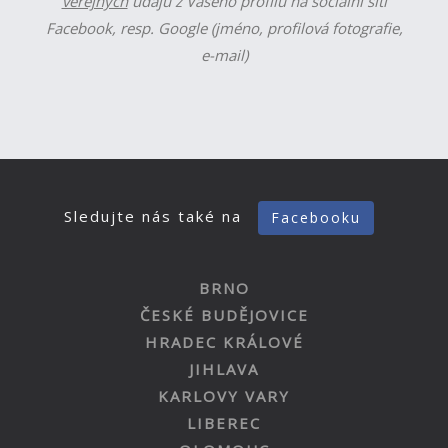
veřejných
údajů z Vašeho profilu na sociální síti
Facebook, resp. Google (jméno, profilová fotografie,
e-mail)
Sledujte nás také na
Facebooku
BRNO
ČESKÉ BUDĚJOVICE
HRADEC KRÁLOVÉ
JIHLAVA
KARLOVY VARY
LIBEREC