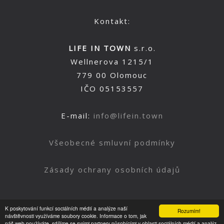
Kontakt:
LIFE IN TOWN
s.r.o.
Wellnerova 1215/1
779 00 Olomouc
IČO 05153557
E-mail:
info@lifein.town
Všeobecné smluvní podmínky
Zásady ochrany osobních údajů
K poskytování funkcí sociálních médií a analýze naší
Rozumím!
Nahoru
návštěvnosti využíváme soubory cookie. Informace o tom, jak
náš web používáte, sdílíme se svými partnery působícími v oblasti sociálních médií a analýz.