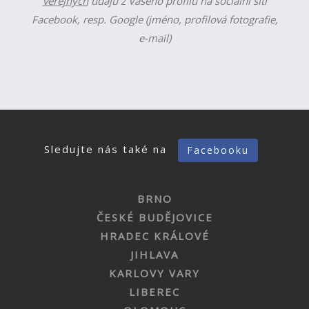
veřejných
údajů z Vašeho profilu na sociální síti
Facebook, resp. Google (jméno, profilová fotografie,
e-mail)
Sledujte nás také na
Facebooku
BRNO
ČESKÉ BUDĚJOVICE
HRADEC KRÁLOVÉ
JIHLAVA
KARLOVY VARY
LIBEREC