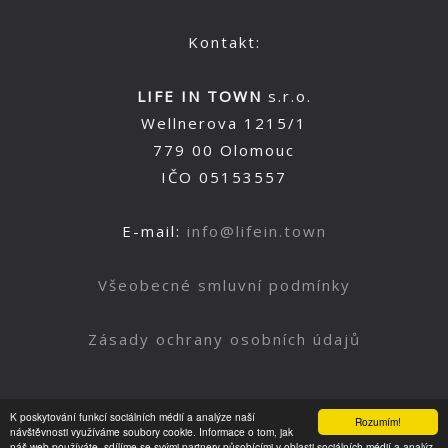
Kontakt:
LIFE IN TOWN
s.r.o.
Wellnerova 1215/1
779 00 Olomouc
IČO 05153557
E-mail:
info@lifein.town
Všeobecné smluvní podmínky
Zásady ochrany osobních údajů
K poskytování funkcí sociálních médií a analýze naší
Rozumím!
Nahoru
návštěvnosti využíváme soubory cookie. Informace o tom, jak
náš web používáte, sdílíme se svými partnery působícími v oblasti sociálních médií a analýz.