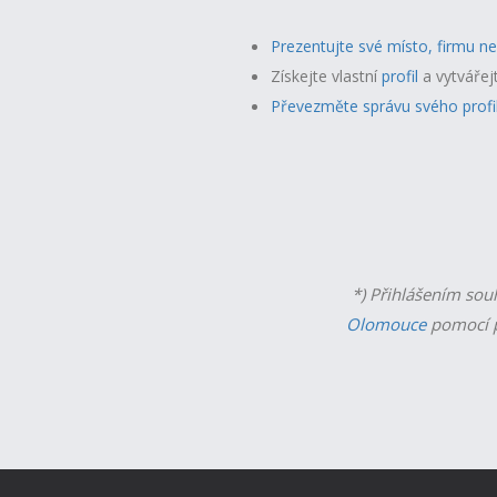
Prezentujte své místo, firmu n
Získejte vlastní
profil
a v
ytvářej
Převezměte správu svého profi
*) Přihlášením sou
Olomouce
pomocí p