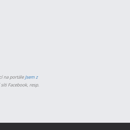
cí na portále
Jsem z
 síti Facebook, resp.