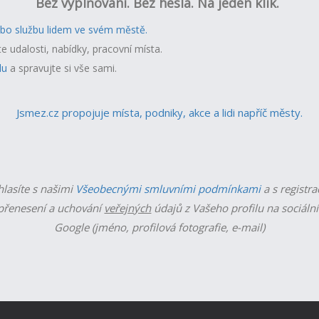
Bez vyplňování. Bez hesla. Na jeden klik.
ebo službu lidem ve svém městě.
te udalosti, nabídky, pracovní místa.
lu
a spravujte si vše sami.
Jsmez.cz propojuje místa, podniky, akce a lidi napříč městy.
hlasíte s našimi
Všeobecnými smluvními podmínkami
a s registra
řenesení a uchování
veřejných
údajů z Vašeho profilu na sociální
Google (jméno, profilová fotografie, e-mail)