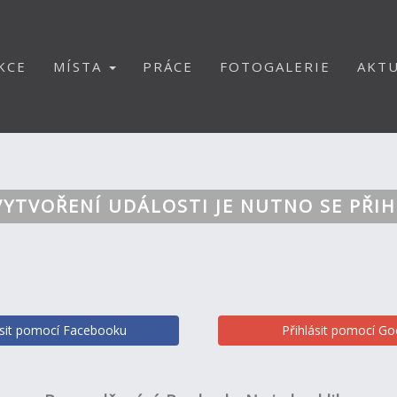
KCE
MÍSTA
PRÁCE
FOTOGALERIE
AKTU
VYTVOŘENÍ UDÁLOSTI JE NUTNO SE PŘIH
ásit pomocí Facebooku
Přihlásit pomocí Go