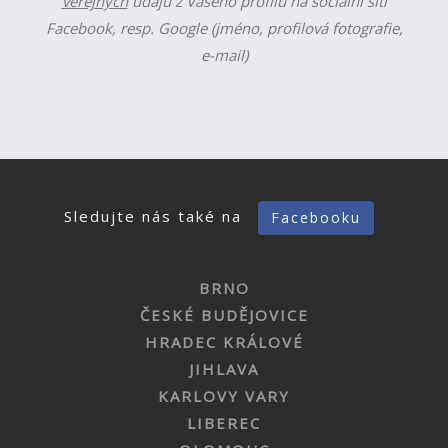
veřejných
údajů z Vašeho profilu na sociální síti
Facebook, resp. Google (jméno, profilová fotografie,
e-mail)
Sledujte nás také na
Facebooku
BRNO
ČESKÉ BUDĚJOVICE
HRADEC KRÁLOVÉ
JIHLAVA
KARLOVY VARY
LIBEREC