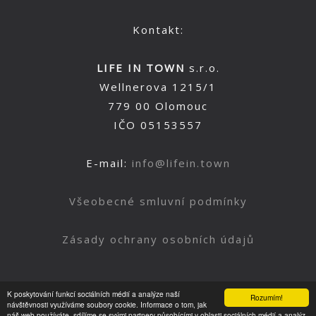
Kontakt:
LIFE IN TOWN
s.r.o.
Wellnerova 1215/1
779 00 Olomouc
IČO 05153557
E-mail:
info@lifein.town
Všeobecné smluvní podmínky
Zásady ochrany osobních údajů
K poskytování funkcí sociálních médií a analýze naší
Rozumím!
Nahoru
návštěvnosti využíváme soubory cookie. Informace o tom, jak
náš web používáte, sdílíme se svými partnery působícími v oblasti sociálních médií a analýz.