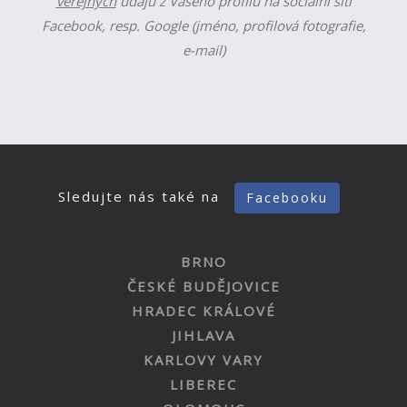
veřejných
údajů z Vašeho profilu na sociální síti
Facebook, resp. Google (jméno, profilová fotografie,
e-mail)
Sledujte nás také na
Facebooku
BRNO
ČESKÉ BUDĚJOVICE
HRADEC KRÁLOVÉ
JIHLAVA
KARLOVY VARY
LIBEREC