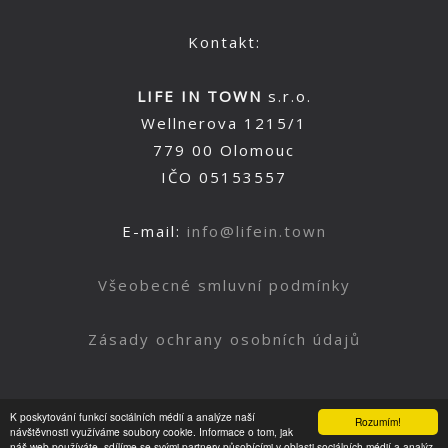
Kontakt:
LIFE IN TOWN
s.r.o.
Wellnerova 1215/1
779 00 Olomouc
IČO 05153557
E-mail:
info@lifein.town
Všeobecné smluvní podmínky
Zásady ochrany osobních údajů
K poskytování funkcí sociálních médií a analýze naší
Rozumím!
Nahoru
návštěvnosti využíváme soubory cookie. Informace o tom, jak
náš web používáte, sdílíme se svými partnery působícími v oblasti sociálních médií a analýz.