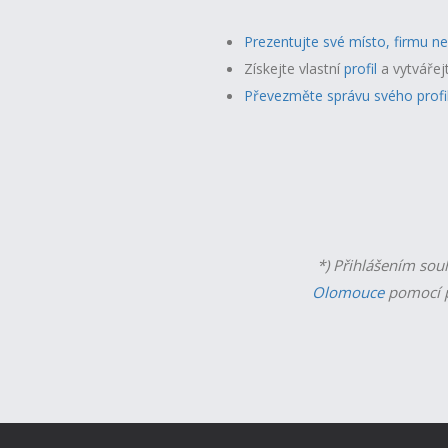
Prezentujte své místo, firmu n
Získejte vlastní
profil
a v
ytvářej
Převezměte správu svého profi
*) Přihlášením sou
Olomouce
pomocí p