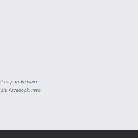
cí na portále
Jsem z
 síti Facebook, resp.