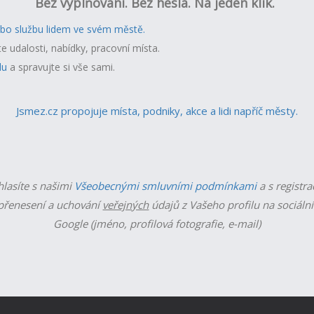
Bez vyplňování. Bez hesla. Na jeden klik.
ebo službu lidem ve svém městě.
te udalosti, nabídky, pracovní místa.
lu
a spravujte si vše sami.
Jsmez.cz propojuje místa, podniky, akce a lidi napříč městy.
hlasíte s našimi
Všeobecnými smluvními podmínkami
a s registra
řenesení a uchování
veřejných
údajů z Vašeho profilu na sociální
Google (jméno, profilová fotografie, e-mail)