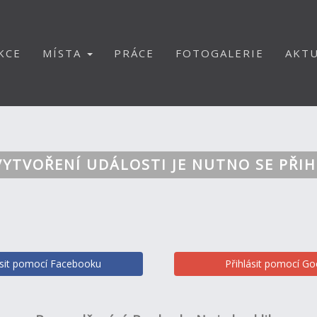
KCE
MÍSTA
PRÁCE
FOTOGALERIE
AKTU
VYTVOŘENÍ UDÁLOSTI JE NUTNO SE PŘIH
ásit pomocí Facebooku
Přihlásit pomocí Go