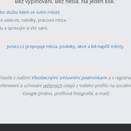
Bez vyplňování. Bez hesla. Na jeden klik.
ebo službu lidem ve svém městě.
te udalosti, nabídky, pracovní místa.
lu
a spravujte si vše sami.
Jsmez.cz propojuje místa, podniky, akce a lidi napříč městy.
hlasíte s našimi
Všeobecnými smluvními podmínkami
a s registra
řenesení a uchování
veřejných
údajů z Vašeho profilu na sociální
Google (jméno, profilová fotografie, e-mail)