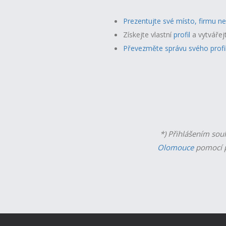
Prezentujte své místo, firmu n
Získejte vlastní
profil
a v
ytvářej
Převezměte správu svého profi
*) Přihlášením sou
Olomouce
pomocí p