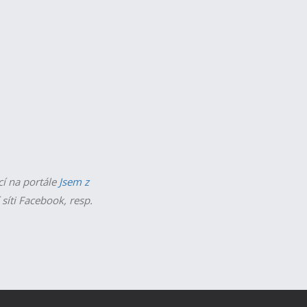
cí na portále
Jsem z
 síti Facebook, resp.