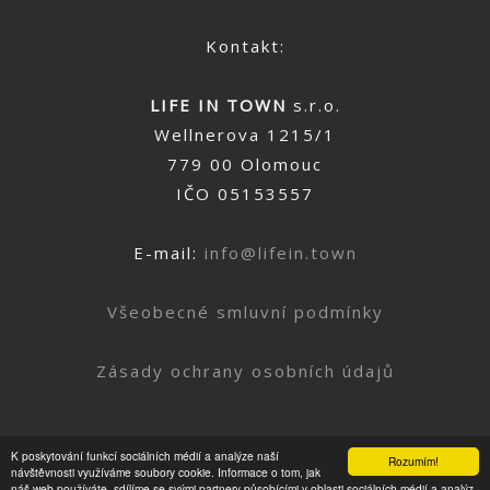
Kontakt:
LIFE IN TOWN
s.r.o.
Wellnerova 1215/1
779 00 Olomouc
IČO 05153557
E-mail:
info@lifein.town
Všeobecné smluvní podmínky
Zásady ochrany osobních údajů
K poskytování funkcí sociálních médií a analýze naší
Rozumím!
Nahoru
návštěvnosti využíváme soubory cookie. Informace o tom, jak
náš web používáte, sdílíme se svými partnery působícími v oblasti sociálních médií a analýz.