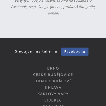
veřejných
údajů z Vašeho profilu na sociální síti
Facebook, resp. Google (jméno, profilová fotografie,
e-mail)
Sledujte nás také na
Facebooku
BRNO
ČESKÉ BUDĚJOVICE
HRADEC KRÁLOVÉ
JIHLAVA
KARLOVY VARY
LIBEREC