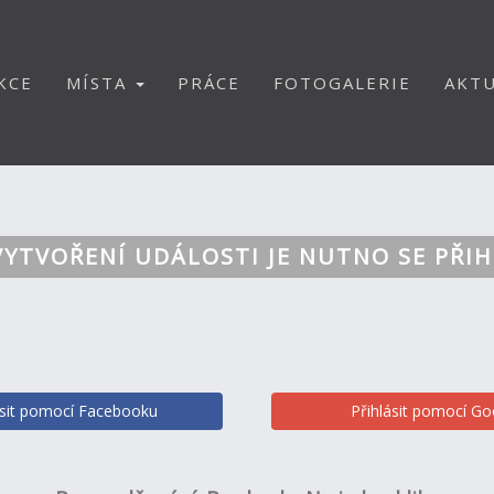
KCE
MÍSTA
PRÁCE
FOTOGALERIE
AKTU
VYTVOŘENÍ UDÁLOSTI JE NUTNO SE PŘIH
ásit pomocí Facebooku
Přihlásit pomocí Go