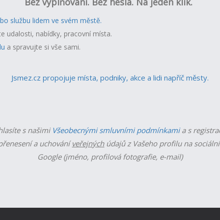
Bez vyplňování. Bez hesla. Na jeden klik.
ebo službu lidem ve svém městě.
te udalosti, nabídky, pracovní místa.
lu
a spravujte si vše sami.
Jsmez.cz propojuje místa, podniky, akce a lidi napříč městy.
hlasíte s našimi
Všeobecnými smluvními podmínkami
a s registra
řenesení a uchování
veřejných
údajů z Vašeho profilu na sociální
Google (jméno, profilová fotografie, e-mail)