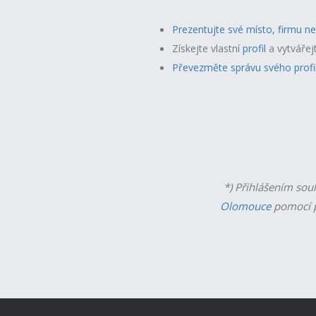
Prezentujte své místo, firmu n
Získejte vlastní
profil
a v
ytvářej
Převezměte správu svého profi
*) Přihlášením sou
Olomouce
pomocí p