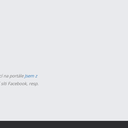
cí na portále
Jsem z
 síti Facebook, resp.