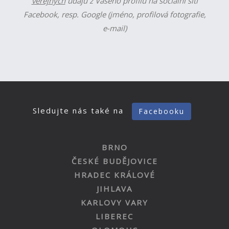
veřejných
údajů z Vašeho profilu na sociální síti
Facebook, resp. Google (jméno, profilová fotografie,
e-mail)
Sledujte nás také na
Facebooku
BRNO
ČESKÉ BUDĚJOVICE
HRADEC KRÁLOVÉ
JIHLAVA
KARLOVY VARY
LIBEREC