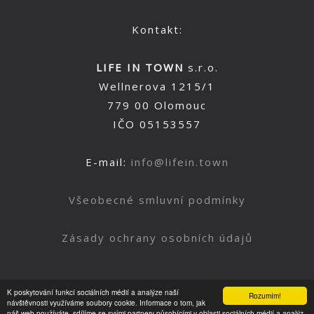
Kontakt:
LIFE IN TOWN
s.r.o.
Wellnerova 1215/1
779 00 Olomouc
IČO 05153557
E-mail:
info@lifein.town
Všeobecné smluvní podmínky
Zásady ochrany osobních údajů
K poskytování funkcí sociálních médií a analýze naší
Rozumím!
Nahoru
návštěvnosti využíváme soubory cookie. Informace o tom, jak
náš web používáte, sdílíme se svými partnery působícími v oblasti sociálních médií a analýz.