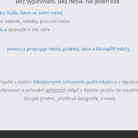
Bez vyplňování. Bez hesla. Na jeden klik.
ebo službu lidem ve svém městě.
te udalosti, nabídky, pracovní místa.
lu
a spravujte si vše sami.
Jsmez.cz propojuje místa, podniky, akce a lidi napříč městy.
hlasíte s našimi
Všeobecnými smluvními podmínkami
a s registra
řenesení a uchování
veřejných
údajů z Vašeho profilu na sociální
Google (jméno, profilová fotografie, e-mail)