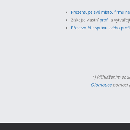
Prezentujte své místo, firmu n
Získejte vlastní
profil
a v
ytvářej
Převezměte správu svého profi
*) Přihlášením sou
Olomouce
pomocí p