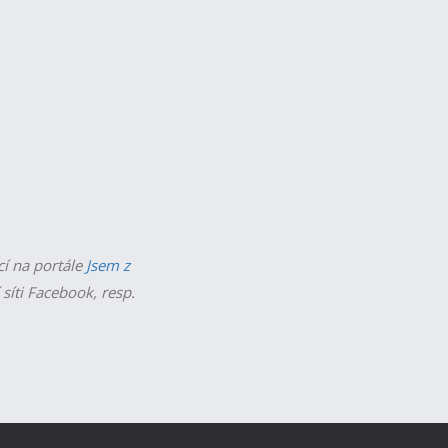
cí na portále
Jsem z
 síti Facebook, resp.