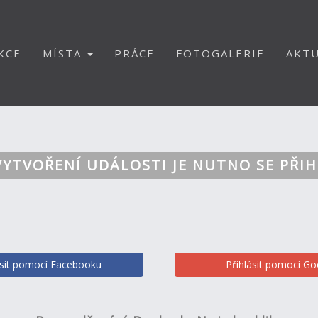
KCE
MÍSTA
PRÁCE
FOTOGALERIE
AKTU
VYTVOŘENÍ UDÁLOSTI JE NUTNO SE PŘIH
ásit pomocí Facebooku
Přihlásit pomocí Go