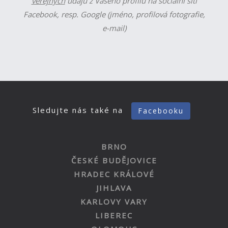
veřejných
údajů z Vašeho profilu na sociální síti
Facebook, resp. Google (jméno, profilová fotografie,
e-mail)
Sledujte nás také na
Facebooku
BRNO
ČESKÉ BUDĚJOVICE
HRADEC KRÁLOVÉ
JIHLAVA
KARLOVY VARY
LIBEREC