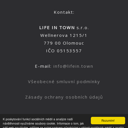
Kontakt:
LIFE IN TOWN
s.r.o.
Wellnerova 1215/1
779 00 Olomouc
IČO 05153557
E-mail:
info@lifein.town
Všeobecné smluvní podmínky
Zásady ochrany osobních údajů
K poskytování funkcí sociálních médií a analýze naší
Rozumím!
Nahoru
návštěvnosti využíváme soubory cookie. Informace o tom, jak
náš web používáte, sdílíme se svými partnery působícími v oblasti sociálních médií a analýz.