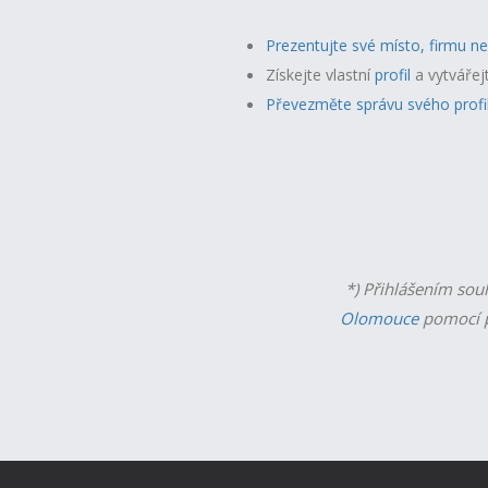
Prezentujte své místo, firmu n
Získejte vlastní
profil
a v
ytvářej
Převezměte správu svého profi
*) Přihlášením sou
Olomouce
pomocí p