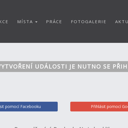
KCE
MÍSTA
PRÁCE
FOTOGALERIE
AKTU
VYTVOŘENÍ UDÁLOSTI JE NUTNO SE PŘIH
ásit pomocí Facebooku
Přihlásit pomocí Go