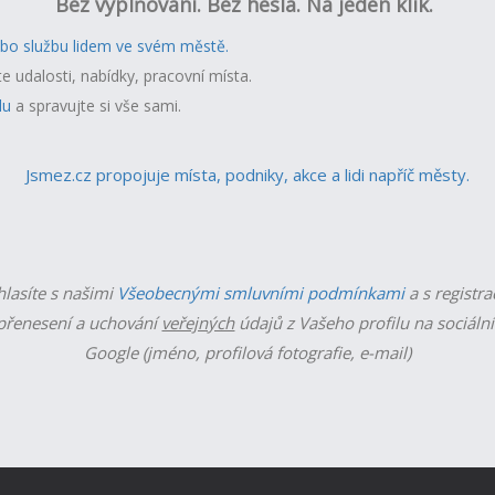
Bez vyplňování. Bez hesla. Na jeden klik.
ebo službu lidem ve svém městě.
te udalosti, nabídky, pracovní místa.
lu
a spravujte si vše sami.
Jsmez.cz propojuje místa, podniky, akce a lidi napříč městy.
hlasíte s našimi
Všeobecnými smluvními podmínkami
a s registra
řenesení a uchování
veřejných
údajů z Vašeho profilu na sociální
Google (jméno, profilová fotografie, e-mail)