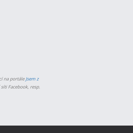
cí na portále
Jsem z
 síti Facebook, resp.