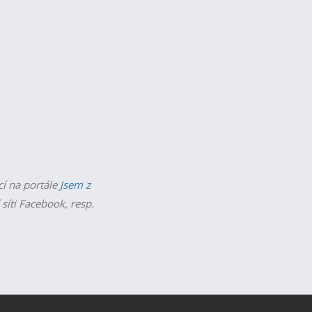
cí na portále
Jsem z
 síti Facebook, resp.