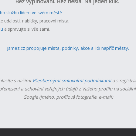
Bez vyplňování. Bez hesla. Na jeden klik.
ebo službu lidem ve svém městě.
te udalosti, nabídky, pracovní místa.
lu
a spravujte si vše sami.
Jsmez.cz propojuje místa, podniky, akce a lidi napříč městy.
hlasíte s našimi
Všeobecnými smluvními podmínkami
a s registra
řenesení a uchování
veřejných
údajů z Vašeho profilu na sociální
Google (jméno, profilová fotografie, e-mail)