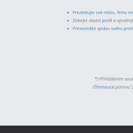
Prezentujte své místo, firmu n
Získejte vlastní
profil
a v
ytvářej
Převezměte správu svého profi
*) Přihlášením sou
Olomouce
pomocí p