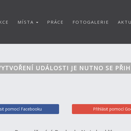
KCE
MÍSTA
PRÁCE
FOTOGALERIE
AKTU
VYTVOŘENÍ UDÁLOSTI JE NUTNO SE PŘIH
ásit pomocí Facebooku
Přihlásit pomocí Go