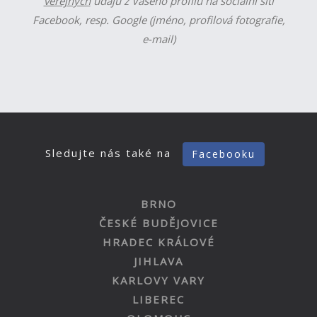
veřejných
údajů z Vašeho profilu na sociální síti
Facebook, resp. Google (jméno, profilová fotografie,
e-mail)
Sledujte nás také na
Facebooku
BRNO
ČESKÉ BUDĚJOVICE
HRADEC KRÁLOVÉ
JIHLAVA
KARLOVY VARY
LIBEREC