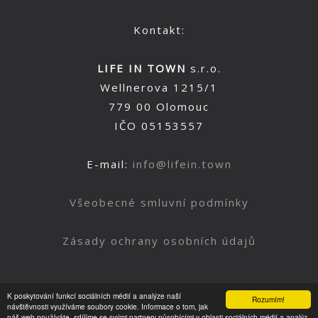
Kontakt:
LIFE IN TOWN
s.r.o.
Wellnerova 1215/1
779 00 Olomouc
IČO 05153557
E-mail:
info@lifein.town
Všeobecné smluvní podmínky
Zásady ochrany osobních údajů
K poskytování funkcí sociálních médií a analýze naší
Rozumím!
Nahoru
návštěvnosti využíváme soubory cookie. Informace o tom, jak
náš web používáte, sdílíme se svými partnery působícími v oblasti sociálních médií a analýz.