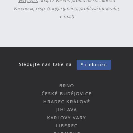
veřejných
údajů z Vašeho profilu na sociální síti
Facebook, resp. Google (jméno, profilová fotografie,
e-mail)
Sledujte nás také na
Facebooku
BRNO
ČESKÉ BUDĚJOVICE
HRADEC KRÁLOVÉ
JIHLAVA
KARLOVY VARY
LIBEREC