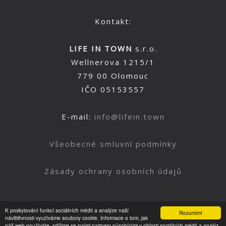
Kontakt:
LIFE IN TOWN
s.r.o.
Wellnerova 1215/1
779 00 Olomouc
IČO 05153557
E-mail:
info@lifein.town
Všeobecné smluvní podmínky
Zásady ochrany osobních údajů
K poskytování funkcí sociálních médií a analýze naší
Rozumím!
Nahoru
návštěvnosti využíváme soubory cookie. Informace o tom, jak
náš web používáte, sdílíme se svými partnery působícími v oblasti sociálních médií a analýz.