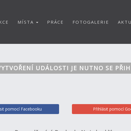
KCE
MÍSTA
PRÁCE
FOTOGALERIE
AKTU
VYTVOŘENÍ UDÁLOSTI JE NUTNO SE PŘIH
ásit pomocí Facebooku
Přihlásit pomocí Go