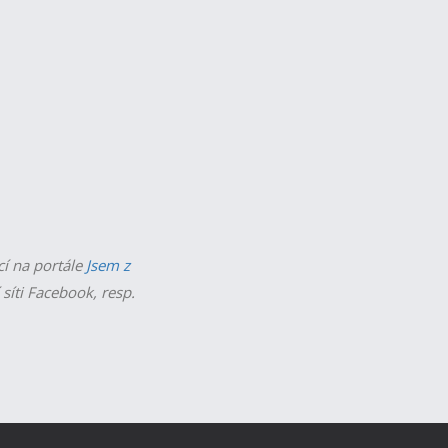
cí na portále
Jsem z
 síti Facebook, resp.