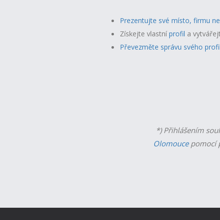
Prezentujte své místo, firmu n
Získejte vlastní
profil
a v
ytvářej
Převezměte správu svého profi
*) Přihlášením sou
Olomouce
pomocí p