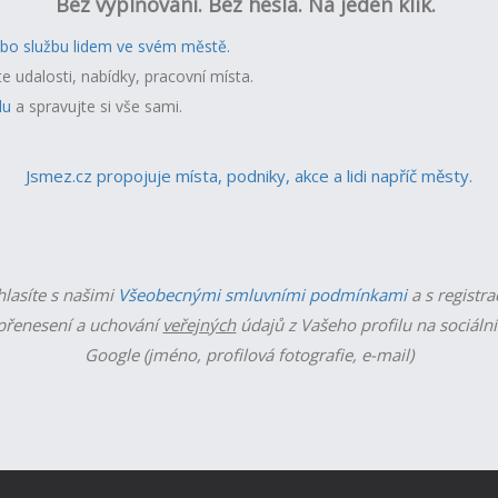
Bez vyplňování. Bez hesla. Na jeden klik.
ebo službu lidem ve svém městě.
te udalosti, nabídky, pracovní místa.
lu
a spravujte si vše sami.
Jsmez.cz propojuje místa, podniky, akce a lidi napříč městy.
hlasíte s našimi
Všeobecnými smluvními podmínkami
a s registra
řenesení a uchování
veřejných
údajů z Vašeho profilu na sociální
Google (jméno, profilová fotografie, e-mail)