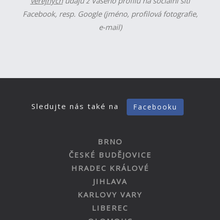
veřejných
údajů z Vašeho profilu na sociální síti
Facebook, resp. Google (jméno, profilová fotografie,
e-mail)
Sledujte nás také na
Facebooku
BRNO
ČESKÉ BUDĚJOVICE
HRADEC KRÁLOVÉ
JIHLAVA
KARLOVY VARY
LIBEREC