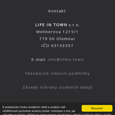
Kontakt:
LIFE IN TOWN
s.r.o.
Wellnerova 1215/1
779 00 Olomouc
IČO 05153557
E-mail:
info@lifein.town
Všeobecné smluvní podmínky
Zásady ochrany osobních údajů
K poskytování funkcí sociálních médií a analýze naší
Rozumím!
Nahoru
návštěvnosti využíváme soubory cookie. Informace o tom, jak
náš web používáte, sdílíme se svými partnery působícími v oblasti sociálních médií a analýz.