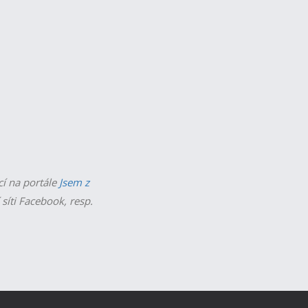
cí na portále
Jsem z
 síti Facebook, resp.