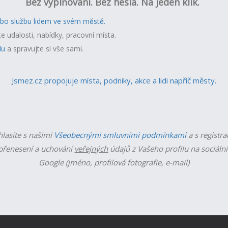
Bez vyplňování. Bez hesla. Na jeden klik.
ebo službu lidem ve svém městě.
te udalosti, nabídky, pracovní místa.
lu
a spravujte si vše sami.
Jsmez.cz propojuje místa, podniky, akce a lidi napříč městy.
hlasíte s našimi
Všeobecnými smluvními podmínkami
a s registra
řenesení a uchování
veřejných
údajů z Vašeho profilu na sociální
Google (jméno, profilová fotografie, e-mail)