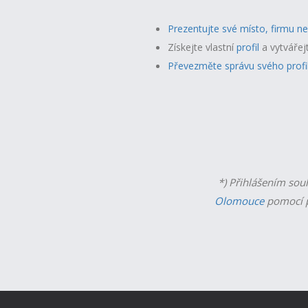
Prezentujte své místo, firmu n
Získejte vlastní
profil
a v
ytvářej
Převezměte správu svého profi
*) Přihlášením sou
Olomouce
pomocí p