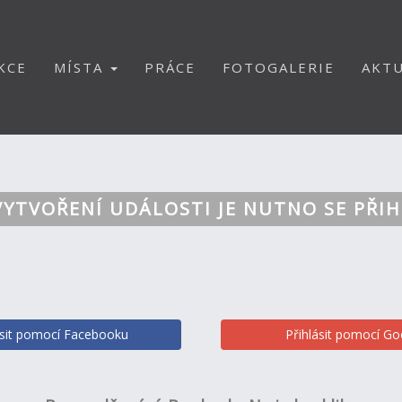
KCE
MÍSTA
PRÁCE
FOTOGALERIE
AKTU
VYTVOŘENÍ UDÁLOSTI JE NUTNO SE PŘIH
ásit pomocí Facebooku
Přihlásit pomocí Go