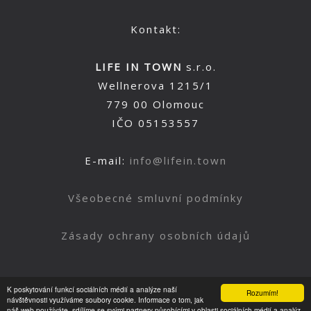
Kontakt:
LIFE IN TOWN
s.r.o.
Wellnerova 1215/1
779 00 Olomouc
IČO 05153557
E-mail:
info@lifein.town
Všeobecné smluvní podmínky
Zásady ochrany osobních údajů
K poskytování funkcí sociálních médií a analýze naší
Rozumím!
Nahoru
návštěvnosti využíváme soubory cookie. Informace o tom, jak
náš web používáte, sdílíme se svými partnery působícími v oblasti sociálních médií a analýz.