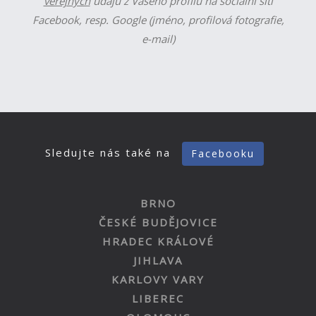
veřejných
údajů z Vašeho profilu na sociální síti
Facebook, resp. Google (jméno, profilová fotografie,
e-mail)
Sledujte nás také na
Facebooku
BRNO
ČESKÉ BUDĚJOVICE
HRADEC KRÁLOVÉ
JIHLAVA
KARLOVY VARY
LIBEREC