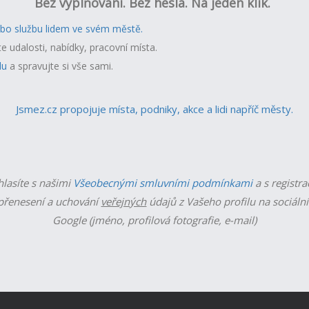
Bez vyplňování. Bez hesla. Na jeden klik.
ebo službu lidem ve svém městě.
te udalosti, nabídky, pracovní místa.
lu
a spravujte si vše sami.
Jsmez.cz propojuje místa, podniky, akce a lidi napříč městy.
hlasíte s našimi
Všeobecnými smluvními podmínkami
a s registra
řenesení a uchování
veřejných
údajů z Vašeho profilu na sociální
Google (jméno, profilová fotografie, e-mail)