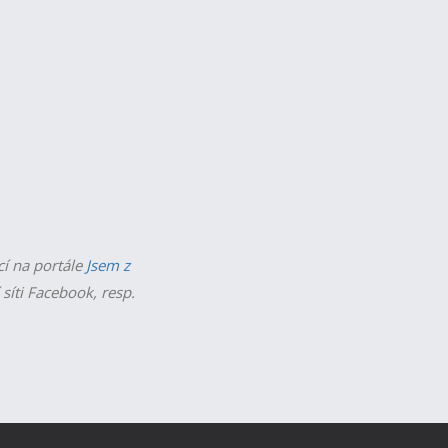
cí na portále
Jsem z
 síti Facebook, resp.