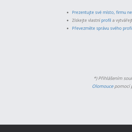
Prezentujte své místo, firmu n
Získejte vlastní
profil
a v
ytvářej
Převezměte správu svého profi
*) Přihlášením sou
Olomouce
pomocí p