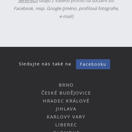
veřejných
údajů z Vašeho profilu na sociální síti
Facebook, resp. Google (jméno, profilová fotografie,
e-mail)
Sledujte nás také na
Facebooku
BRNO
ČESKÉ BUDĚJOVICE
HRADEC KRÁLOVÉ
JIHLAVA
KARLOVY VARY
LIBEREC