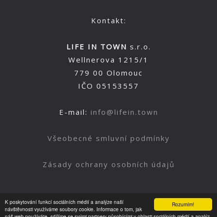
Kontakt:
LIFE IN TOWN
s.r.o.
Wellnerova 1215/1
779 00 Olomouc
IČO 05153557
E-mail:
info@lifein.town
Všeobecné smluvní podmínky
Zásady ochrany osobních údajů
K poskytování funkcí sociálních médií a analýze naší
Rozumím!
Nahoru
návštěvnosti využíváme soubory cookie. Informace o tom, jak
náš web používáte, sdílíme se svými partnery působícími v oblasti sociálních médií a analýz.