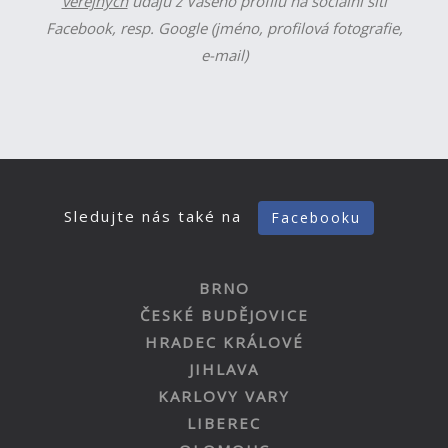
veřejných
údajů z Vašeho profilu na sociální síti
Facebook, resp. Google (jméno, profilová fotografie,
e-mail)
Sledujte nás také na
Facebooku
BRNO
ČESKÉ BUDĚJOVICE
HRADEC KRÁLOVÉ
JIHLAVA
KARLOVY VARY
LIBEREC