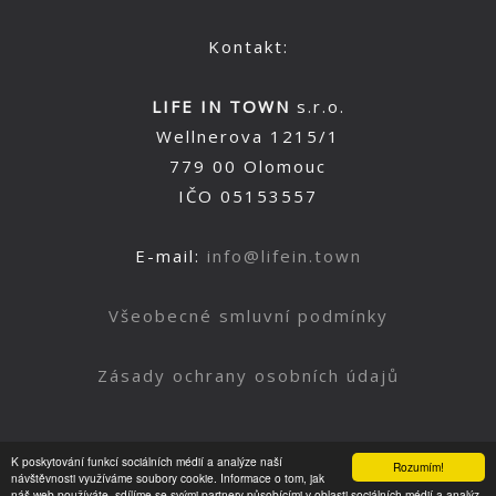
Kontakt:
LIFE IN TOWN
s.r.o.
Wellnerova 1215/1
779 00 Olomouc
IČO 05153557
E-mail:
info@lifein.town
Všeobecné smluvní podmínky
Zásady ochrany osobních údajů
K poskytování funkcí sociálních médií a analýze naší
Rozumím!
Nahoru
návštěvnosti využíváme soubory cookie. Informace o tom, jak
náš web používáte, sdílíme se svými partnery působícími v oblasti sociálních médií a analýz.